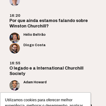
16:20
Por que ainda estamos falando sobre
Winston Churchill?
Hélio Beltrão
Diogo Costa
16:55
O legado e a International Churchill
Society
Adam Howard
Utilizamos cookies para oferecer melhor
Utilizamos cookies para oferecer melhor
17:30
Banco Master e risco institucional: uma
experiência, melhorar o desempenho, analisar
experiência, melhorar o desempenho, analisar